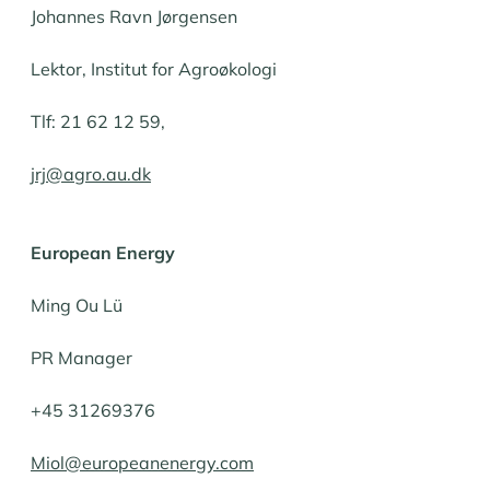
Johannes Ravn Jørgensen
Lektor, Institut for Agroøkologi
Tlf: 21 62 12 59,
jrj@agro.au.dk
European Energy
Ming Ou Lü
PR Manager
+45 31269376
Miol@europeanenergy.com